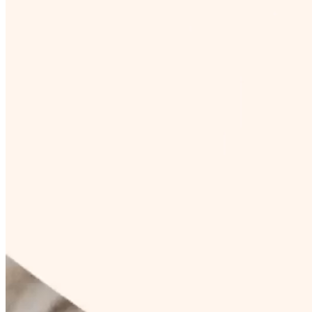
We design
wooly logos