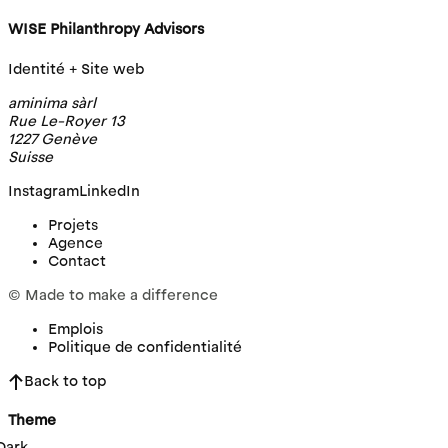
WISE Philanthropy Advisors
Identité + Site web
aminima sàrl
Rue Le-Royer 13
1227 Genève
Suisse
Instagram
LinkedIn
Projets
Agence
Contact
©
Made to make a difference
Emplois
Politique de confidentialité
Back to top
Theme
Dark